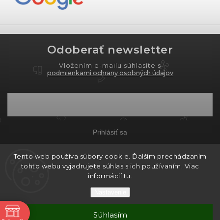
Odoberať newsletter
Vložením e-mailu súhlasíte s
podmienkami ochrany osobných údajov
Prihlásiť sa
Tento web používa súbory cookie. Ďalším prechádzaním
tohto webu vyjadrujete súhlas s ich používaním. Viac
Copyright 2026
PROXIMA.store
. Všetky práva
informácií
tu
.
vyhradené.
Nastavenie
Grafický návrh vytvořil a nakódoval
Shoptak.cz
ne
Súhlasím
Vytvoril Shoptet