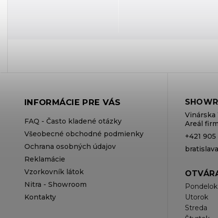
INFORMÁCIE PRE VÁS
SHOWR
Vinárska 
FAQ - Často kladené otázky
Areál fi
Všeobecné obchodné podmienky
+421 905
Ochrana osobných údajov
bratisla
Reklamácie
Vzorkovník látok
OTVÁRA
Nitra - Showroom
Pondelok
Kontakty
Utorok
Streda