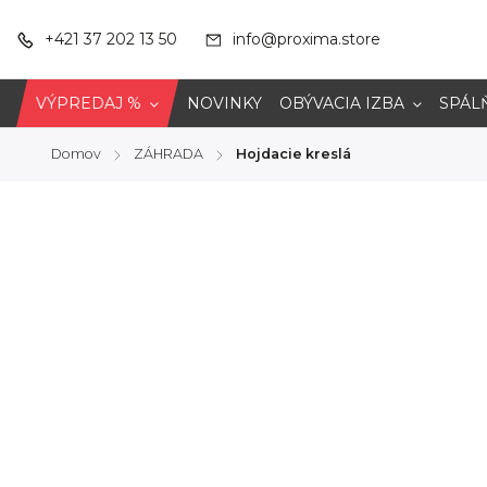
+421 37 202 13 50
info@proxima.store
VÝPREDAJ %
NOVINKY
OBÝVACIA IZBA
SPÁL
Domov
ZÁHRADA
Hojdacie kreslá
/
/