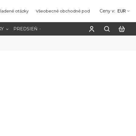
Ceny v:
kladené otázky
Všeobecné obchodné podmienky
Ochrana os
EUR
KY
PREDSIEŇ
PRACOVŇA