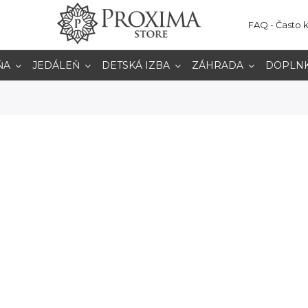
FAQ - Často 
ŇA
JEDÁLEŇ
DETSKÁ IZBA
ZÁHRADA
DOPLN