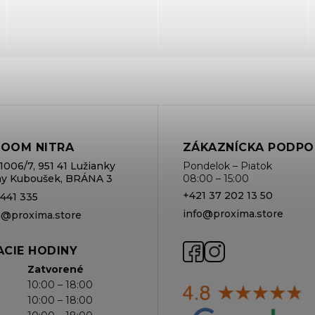
OOM NITRA
ZÁKAZNÍCKA PODPO
1006/7, 951 41 Lužianky
Pondelok – Piatok
rmy Kuboušek, BRÁNA 3
08:00 – 15:00
+421 37 202 13 50
 441 335
info@proxima.store
va@proxima.store
CIE HODINY
Zatvorené
10:00 – 18:00
10:00 – 18:00