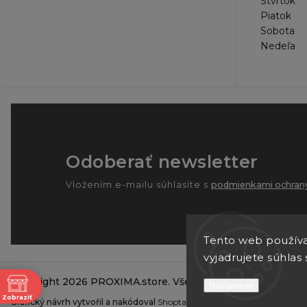
Štvrtok
Piatok
Sobota
Nedeľa
Odoberať newsletter
Vložením e-mailu súhlasíte s
podmienkami ochrany
Tento web používa
vyjadrujete súhlas 
Copyright 2026
PROXIMA.store
. Všetky práva vyhradené.
ne
Nastavenie
Zobraziť
Grafický návrh vytvořil a nakódoval
Shoptak.cz