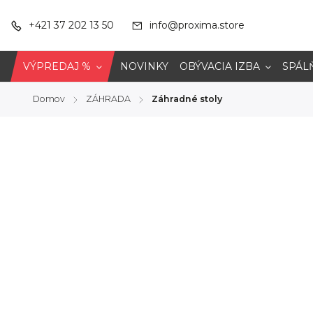
+421 37 202 13 50
info@proxima.store
VÝPREDAJ %
NOVINKY
OBÝVACIA IZBA
SPÁL
Domov
ZÁHRADA
Záhradné stoly
/
/