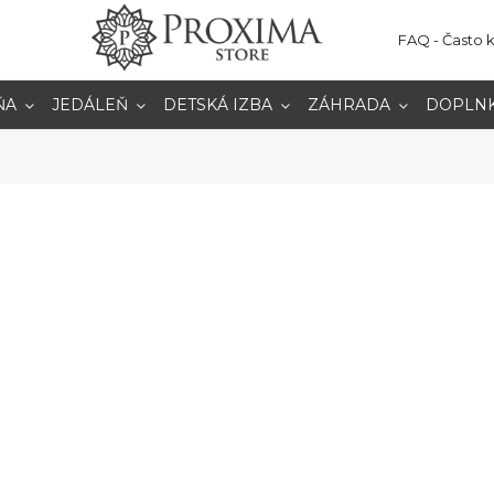
FAQ - Často 
ŇA
JEDÁLEŇ
DETSKÁ IZBA
ZÁHRADA
DOPLN