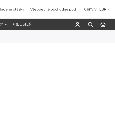
Ceny v:
kladené otázky
Všeobecné obchodné podmienky
Ochrana os
EUR
KY
PREDSIEŇ
PRACOVŇA