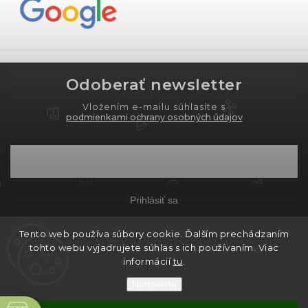
Odoberať newsletter
Vložením e-mailu súhlasíte s
podmienkami ochrany osobných údajov
Prihlásiť sa
Tento web používa súbory cookie. Ďalším prechádzaním
tohto webu vyjadrujete súhlas s ich používaním. Viac
Copyright 2026
PROXIMA.store
. Všetky práva
informácií
tu
.
vyhradené.
Nastavenie
Grafický návrh vytvořil a nakódoval
Shoptak.cz