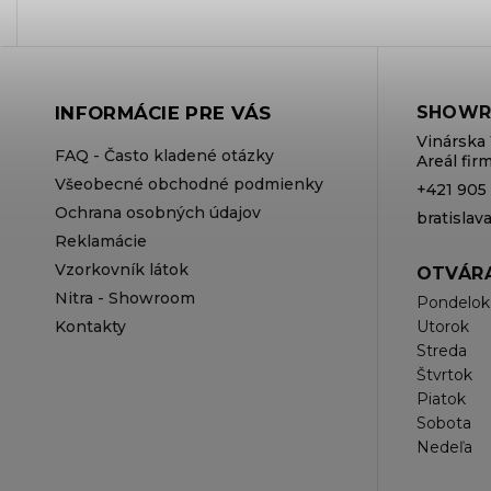
INFORMÁCIE PRE VÁS
SHOWR
Vinárska 
FAQ - Často kladené otázky
Areál fi
Všeobecné obchodné podmienky
+421 905
Ochrana osobných údajov
bratisla
Reklamácie
Vzorkovník látok
OTVÁRA
Nitra - Showroom
Pondelok
Kontakty
Utorok
Streda
Štvrtok
Piatok
Sobota
Nedeľa