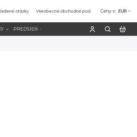
Ceny v:
kladené otázky
Všeobecné obchodné podmienky
Ochrana os
EUR
KY
PREDSIEŇ
PRACOVŇA