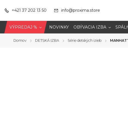
+421 37 202 13 50
info@proxima.store
VÝPREDAJ %
NOVINKY
OBÝVACIA IZBA
SPÁL
Domov
DETSKÁ IZBA
Série detských izieb
MANHAT
/
/
/