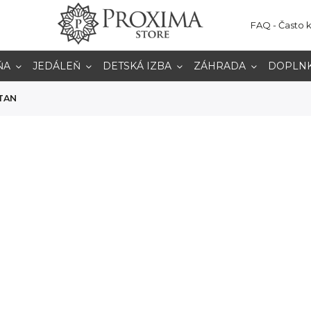
FAQ - Často 
ŇA
JEDÁLEŇ
DETSKÁ IZBA
ZÁHRADA
DOPLN
TAN