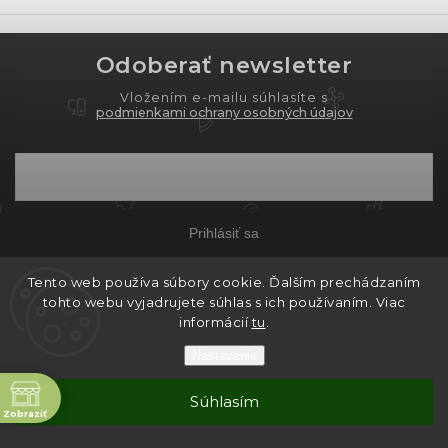
Odoberať newsletter
Vložením e-mailu súhlasíte s
podmienkami ochrany osobných údajov
Prihlásiť sa
Tento web používa súbory cookie. Ďalším prechádzaním
tohto webu vyjadrujete súhlas s ich používaním. Viac
Copyright 2026
PROXIMA.store
. Všetky práva
informácií
tu
.
vyhradené.
Nastavenie
Grafický návrh vytvořil a nakódoval
Shoptak.cz
ne
Súhlasím
Vytvoril Shoptet
Zobraziť