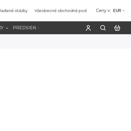
Ceny v:
kladené otázky
Všeobecné obchodné podmienky
Ochrana os
EUR
KY
PREDSIEŇ
PRACOVŇA