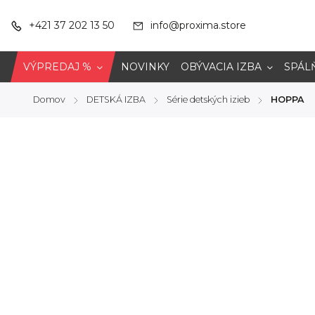
+421 37 202 13 50
info@proxima.store
VÝPREDAJ %
NOVINKY
OBÝVACIA IZBA
SPÁL
Domov
DETSKÁ IZBA
Série detských izieb
HOPPA
/
/
/