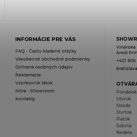
INFORMÁCIE PRE VÁS
SHOWR
Vinárska 
FAQ - Často kladené otázky
Areál fi
Všeobecné obchodné podmienky
+421 905
Ochrana osobných údajov
bratisla
Reklamácie
Vzorkovník látok
OTVÁRA
Nitra - Showroom
Pondelok
Kontakty
Utorok
Streda
Štvrtok
Piatok
Sobota
Nedeľa