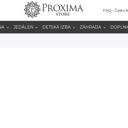
FAQ - Často 
ŇA
JEDÁLEŇ
DETSKÁ IZBA
ZÁHRADA
DOPLN