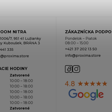
OOM NITRA
ZÁKAZNÍCKA PODPO
1006/7, 951 41 Lužianky
Pondelok – Piatok
rmy Kuboušek, BRÁNA 3
08:00 – 15:00
+421 37 202 13 50
 441 335
info@proxima.store
va@proxima.store
CIE HODINY
Zatvorené
10:00 – 18:00
10:00 – 18:00
10:00 – 18:00
10:00 – 18:00
10:00 – 18:00
Zatvorené