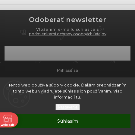
Odoberať newsletter
Vložením e-mailu súhlasíte s
podmienkami ochrany osobných údajov
Prihlásiť sa
Tento web používa súbory cookie. Ďalším prechádzaním
tohto webu vyjadrujete súhlas s ich používaním. Viac
Copyright 2026
PROXIMA.store
. Všetky práva
informácií
tu
.
vyhradené.
Nastavenie
Grafický návrh vytvořil a nakódoval
Shoptak.cz
ne
Súhlasím
Vytvoril Shoptet
Zobraziť