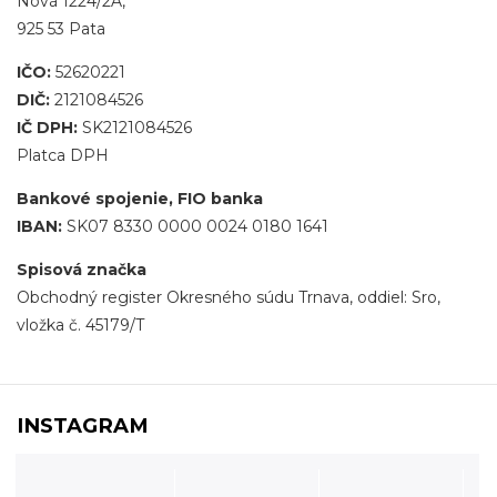
Nová 1224/2A,
925 53 Pata
IČO:
52620221
DIČ:
2121084526
IČ DPH:
SK2121084526
Platca DPH
Bankové spojenie, FIO banka
IBAN:
SK07 8330 0000 0024 0180 1641
Spisová značka
Obchodný register Okresného súdu Trnava, oddiel: Sro,
vložka č. 45179/T
INSTAGRAM