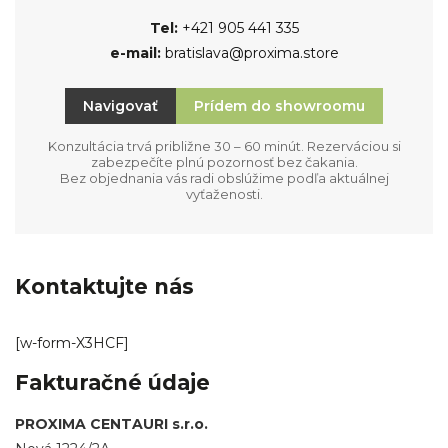
Tel:
+421 905 441 335
e-mail:
bratislava@proxima.store
Navigovať
Prídem do showroomu
Konzultácia trvá približne 30 – 60 minút. Rezerváciou si
zabezpečíte plnú pozornosť bez čakania.
Bez objednania vás radi obslúžime podľa aktuálnej
vyťaženosti.
Kontaktujte nás
[w-form-X3HCF]
Fakturačné údaje
PROXIMA CENTAURI s.r.o.