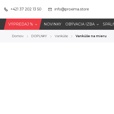
+421 37 202 13 50
info@proxima.store
VÝPREDAJ %
NOVINKY
OBÝVACIA IZBA
SPÁL
Domov
DOPLNKY
Vankúše
Vankúše na mieru
/
/
/