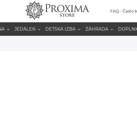
FAQ - Často 
ŇA
JEDÁLEŇ
DETSKÁ IZBA
ZÁHRADA
DOPLN