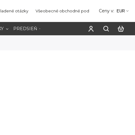
Ceny v:
kladené otázky
Všeobecné obchodné podmienky
Ochrana os
EUR
KY
PREDSIEŇ
PRACOVŇA