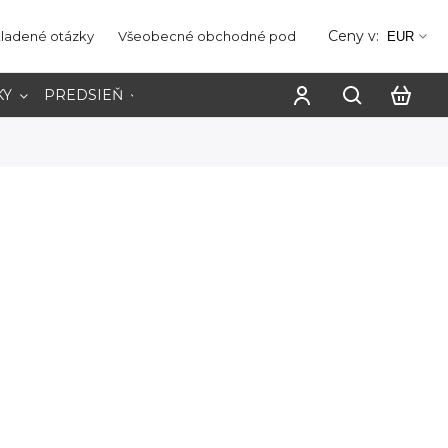
Ceny v:
kladené otázky
Všeobecné obchodné podmienky
Ochrana os
EUR
KY
PREDSIEŇ
PRACOVŇA