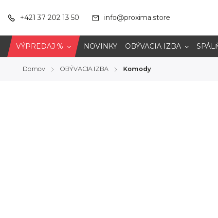
+421 37 202 13 50
info@proxima.store
VÝPREDAJ %
NOVINKY
OBÝVACIA IZBA
SPÁL
Domov
OBÝVACIA IZBA
Komody
/
/