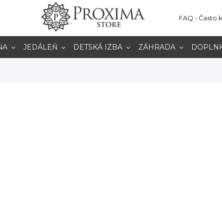
FAQ - Často 
ŇA
JEDÁLEŇ
DETSKÁ IZBA
ZÁHRADA
DOPLN