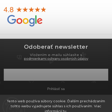
Odoberať newsletter
Vložením e-mailu súhlasíte s
podmienkami ochrany osobných údajov
Prihlásiť sa
Tento web používa súbory cookie. Ďalším prechádzaním
tohto webu vyjadrujete súhlas s ich používaním. Viac
Copyright 2026
PROXIMA.store
. Všetky práva
informácií
tu
.