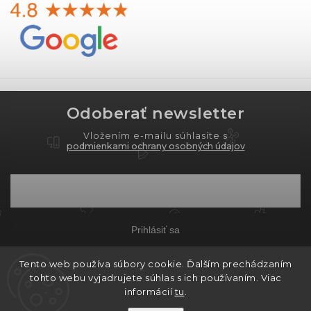
Odoberať newsletter
Vložením e-mailu súhlasíte s
podmienkami ochrany osobných údajov
Prihlásiť sa
Tento web používa súbory cookie. Ďalším prechádzaním
tohto webu vyjadrujete súhlas s ich používaním. Viac
Copyright 2026
PROXIMA.store
. Všetky práva
informácií
tu
.
vyhradené.