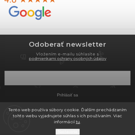
Odoberať newsletter
Vložením e-mailu súhlasíte s
podmienkami ochrany osobných údajov
Prihlásiť sa
Tento web používa súbory cookie. Ďalším prechádzaním
tohto webu vyjadrujete súhlas s ich používaním. Viac
Copyright 2026
PROXIMA.store
. Všetky práva
informácií
tu
.
vyhradené.
Nastavenie