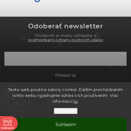
Odoberať newsletter
Vložením e-mailu súhlasíte s
podmienkami ochrany osobných údajov
Prihlásiť sa
Tento web používa súbory cookie. Ďalším prechádzaním
tohto webu vyjadrujete súhlas s ich používaním. Viac
Copyright 2026
PROXIMA.store
. Všetky práva
informácií
tu
.
vyhradené.
Nastavenie
Grafický návrh vytvořil a nakódoval
Shoptak.cz
ne
Súhlasím
Vytvoril Shoptet
Zobraziť