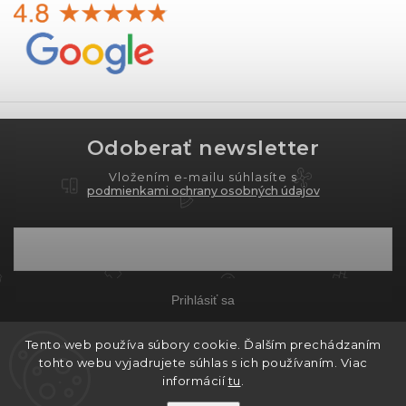
Odoberať newsletter
Vložením e-mailu súhlasíte s
podmienkami ochrany osobných údajov
Prihlásiť sa
Tento web používa súbory cookie. Ďalším prechádzaním
tohto webu vyjadrujete súhlas s ich používaním. Viac
Copyright 2026
PROXIMA.store
. Všetky práva
informácií
tu
.
vyhradené.