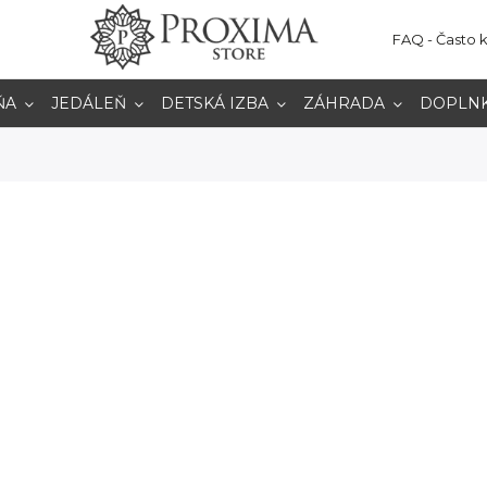
FAQ - Často 
ŇA
JEDÁLEŇ
DETSKÁ IZBA
ZÁHRADA
DOPLN