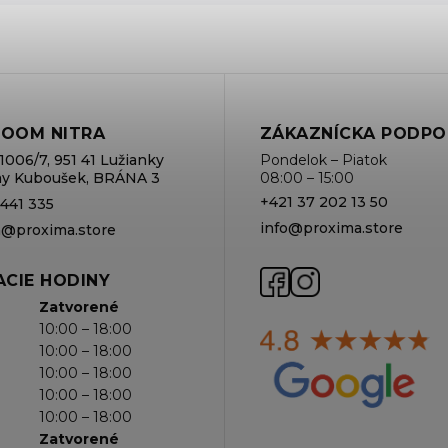
OOM NITRA
ZÁKAZNÍCKA PODPO
1006/7, 951 41 Lužianky
Pondelok – Piatok
rmy Kuboušek, BRÁNA 3
08:00 – 15:00
+421 37 202 13 50
 441 335
info@proxima.store
va@proxima.store
CIE HODINY
Zatvorené
10:00 – 18:00
10:00 – 18:00
10:00 – 18:00
10:00 – 18:00
10:00 – 18:00
Zatvorené