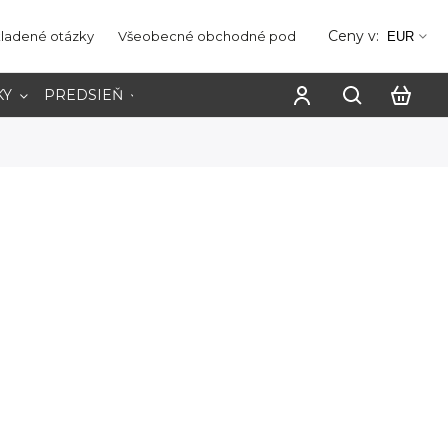
Ceny v:
kladené otázky
Všeobecné obchodné podmienky
Ochrana os
EUR
KY
PREDSIEŇ
PRACOVŇA