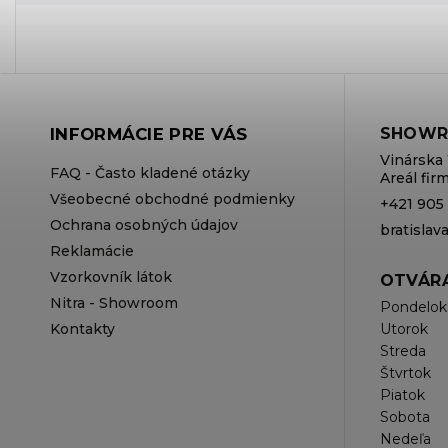
INFORMÁCIE PRE VÁS
SHOWR
Vinárska 
FAQ - Často kladené otázky
Areál fi
Všeobecné obchodné podmienky
+421 905
Ochrana osobných údajov
bratisla
Reklamácie
Vzorkovník látok
OTVÁRA
Nitra - Showroom
Pondelok
Kontakty
Utorok
Streda
Štvrtok
Piatok
Sobota
Nedeľa