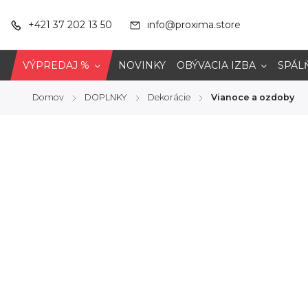
+421 37 202 13 50
info@proxima.store
VÝPREDAJ %
NOVINKY
OBÝVACIA IZBA
SPÁL
Domov
DOPLNKY
Dekorácie
Vianoce a ozdoby
/
/
/