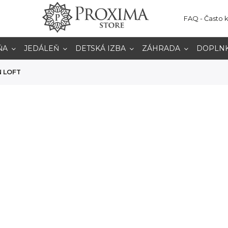
FAQ - Často 
ŇA
JEDÁLEŇ
DETSKÁ IZBA
ZÁHRADA
DOPLN
 LOFT