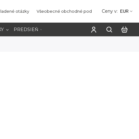
Ceny v:
kladené otázky
Všeobecné obchodné podmienky
Ochrana os
EUR
KY
PREDSIEŇ
PRACOVŇA