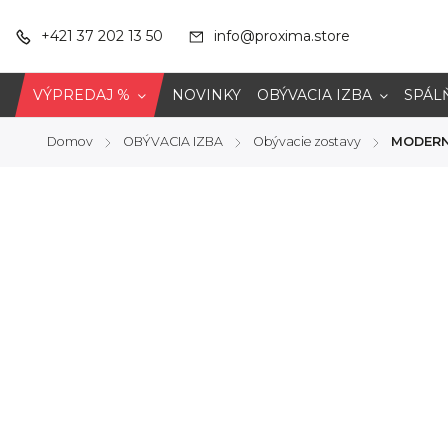
+421 37 202 13 50
info@proxima.store
VÝPREDAJ %
NOVINKY
OBÝVACIA IZBA
SPÁL
Domov
OBÝVACIA IZBA
Obývacie zostavy
MODERN
/
/
/