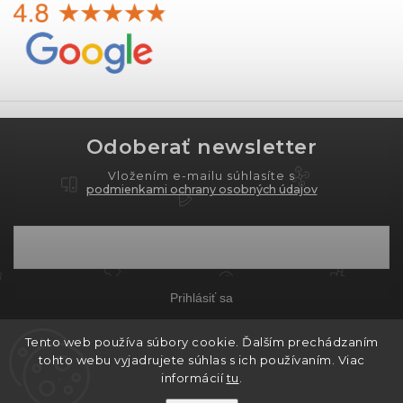
Odoberať newsletter
Vložením e-mailu súhlasíte s
podmienkami ochrany osobných údajov
Prihlásiť sa
Tento web používa súbory cookie. Ďalším prechádzaním
tohto webu vyjadrujete súhlas s ich používaním. Viac
Copyright 2026
PROXIMA.store
. Všetky práva
informácií
tu
.
vyhradené.