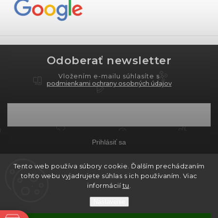
Odoberať newsletter
Vložením e-mailu súhlasíte s
podmienkami ochrany osobných údajov
Prihlásiť sa
Tento web používa súbory cookie. Ďalším prechádzaním
tohto webu vyjadrujete súhlas s ich používaním. Viac
Copyright 2026
PROXIMA.store
. Všetky práva
informácií
tu
.
vyhradené.
Nastavenie
Grafický návrh vytvořil a nakódoval
Shoptak.cz