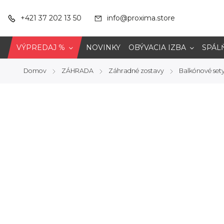
+421 37 202 13 50
info@proxima.store
VÝPREDAJ %
NOVINKY
OBÝVACIA IZBA
SPÁL
Domov
ZÁHRADA
Záhradné zostavy
Balkónové set
/
/
/