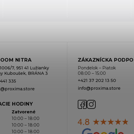
OOM NITRA
ZÁKAZNÍCKA PODPO
1006/7, 951 41 Lužianky
Pondelok – Piatok
rmy Kuboušek, BRÁNA 3
08:00 – 15:00
+421 37 202 13 50
 441 335
info@proxima.store
va@proxima.store
CIE HODINY
Zatvorené
10:00 – 18:00
10:00 – 18:00
10:00 – 18:00