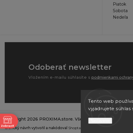
Piatok
Sobota
Nedeľa
Odoberať newsletter
Vložením e-mailu súhlasíte s
podmienkami ochrany
Tento web používa
vyjadrujete súhlas 
Copyright 2026
PROXIMA.store
. Všetky práva vyhradené.
ne
Nastavenie
Zobraziť
Grafický návrh vytvořil a nakódoval
Shoptak.cz