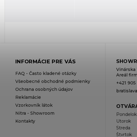
INFORMÁCIE PRE VÁS
SHOWR
Vinárska 
FAQ - Často kladené otázky
Areál fi
Všeobecné obchodné podmienky
+421 905
Ochrana osobných údajov
bratisla
Reklamácie
Vzorkovník látok
OTVÁRA
Nitra - Showroom
Pondelok
Kontakty
Utorok
Streda
Štvrtok