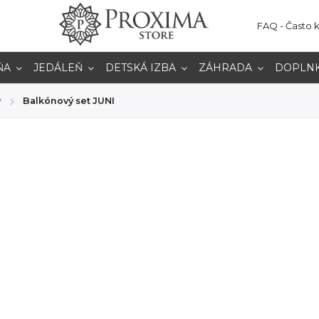
FAQ - Často 
ŇA
JEDÁLEŇ
DETSKÁ IZBA
ZÁHRADA
DOPLN
y
Balkónový set JUNI
/