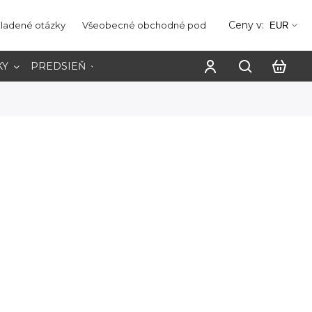
Ceny v:
kladené otázky
Všeobecné obchodné podmienky
Ochrana os
EUR
KY
PREDSIEŇ
PRACOVŇA