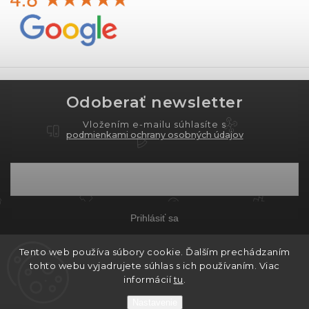
Odoberať newsletter
Vložením e-mailu súhlasíte s
podmienkami ochrany osobných údajov
Prihlásiť sa
Tento web používa súbory cookie. Ďalším prechádzaním
tohto webu vyjadrujete súhlas s ich používaním. Viac
Copyright 2026
PROXIMA.store
. Všetky práva
informácií
tu
.
vyhradené.
Nastavenie