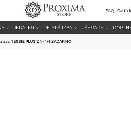
FAQ - Často 
ŇA
JEDÁLEŇ
DETSKÁ IZBA
ZÁHRADA
DOPLN
atrac TESSIE PLUS 24 - 1+1 ZADARMO