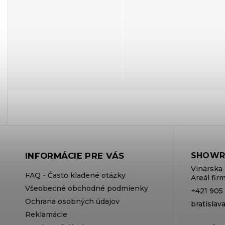
INFORMÁCIE PRE VÁS
SHOWR
Vinárska 
FAQ - Často kladené otázky
Areál fi
Všeobecné obchodné podmienky
+421 905
Ochrana osobných údajov
bratisla
Reklamácie