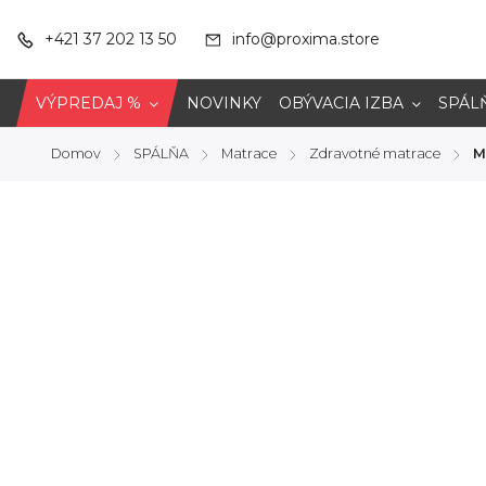
+421 37 202 13 50
info@proxima.store
VÝPREDAJ %
NOVINKY
OBÝVACIA IZBA
SPÁL
Domov
SPÁLŇA
Matrace
Zdravotné matrace
M
/
/
/
/