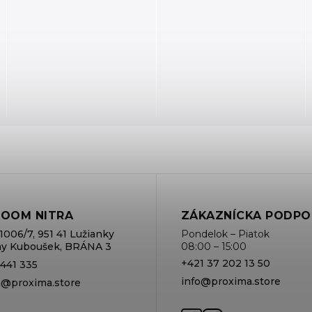
OOM NITRA
ZÁKAZNÍCKA PODPO
1006/7, 951 41 Lužianky
Pondelok – Piatok
rmy Kuboušek, BRÁNA 3
08:00 – 15:00
+421 37 202 13 50
 441 335
info@proxima.store
va@proxima.store