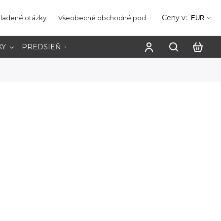
Ceny v:
kladené otázky
Všeobecné obchodné podmienky
Ochrana os
EUR
KY
PREDSIEŇ
PRACOVŇA