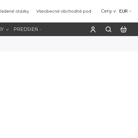
Ceny v:
kladené otázky
Všeobecné obchodné podmienky
Ochrana os
EUR
KY
PREDSIEŇ
PRACOVŇA