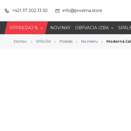
+421 37 202 13 50
info@proxima.store
VÝPREDAJ %
NOVINKY
OBÝVACIA IZBA
SPÁL
Domov
SPÁLŇA
Postele
Na mieru
Moderná ča
/
/
/
/