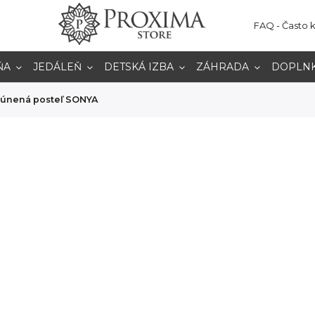
FAQ - Často 
ŇA
JEDÁLEŇ
DETSKÁ IZBA
ZÁHRADA
DOPLN
lúnená posteľ SONYA