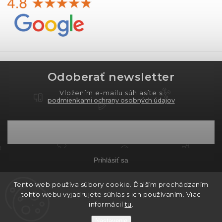
Odoberať newsletter
Vložením e-mailu súhlasíte s
podmienkami ochrany osobných údajov
Prihlásiť sa
Tento web používa súbory cookie. Ďalším prechádzaním
tohto webu vyjadrujete súhlas s ich používaním. Viac
Copyright 2026
PROXIMA.store
. Všetky práva
informácií
tu
.
vyhradené.
Nastavenie