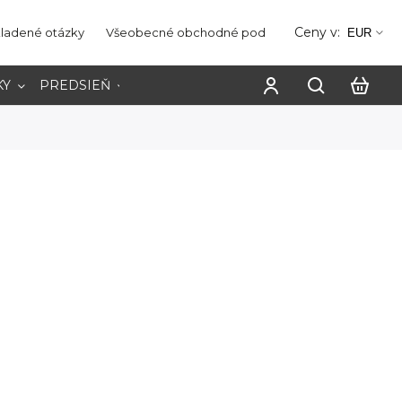
Ceny v:
kladené otázky
Všeobecné obchodné podmienky
Ochrana os
EUR
KY
PREDSIEŇ
PRACOVŇA