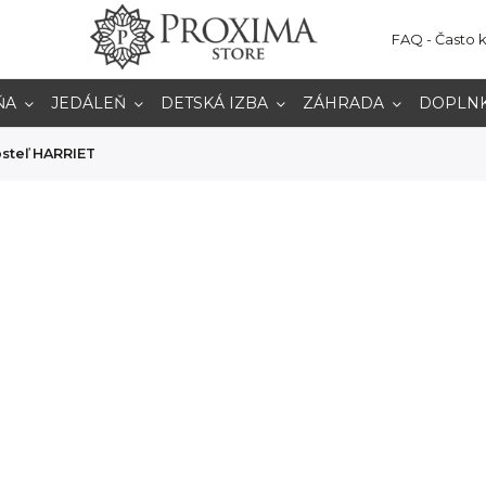
FAQ - Často 
ŇA
JEDÁLEŇ
DETSKÁ IZBA
ZÁHRADA
DOPLN
steľ HARRIET