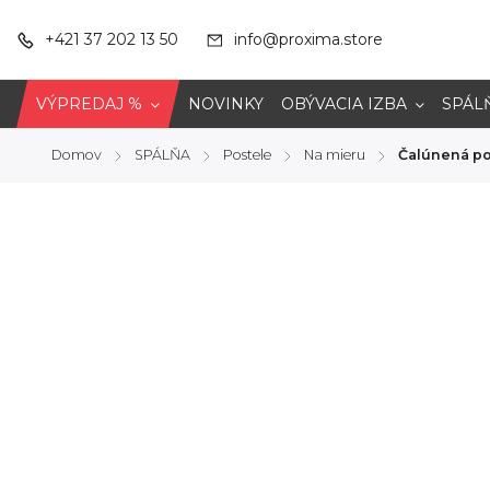
+421 37 202 13 50
info@proxima.store
VÝPREDAJ %
NOVINKY
OBÝVACIA IZBA
SPÁL
Domov
SPÁLŇA
Postele
Na mieru
Čalúnená po
/
/
/
/