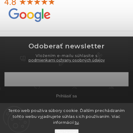
Odoberať newsletter
Vložením e-mailu súhlasíte s
podmienkami ochrany osobných údajov
Prihlásiť sa
Tento web používa súbory cookie. Ďalším prechádzaním
tohto webu vyjadrujete súhlas s ich používaním. Viac
Copyright 2026
PROXIMA.store
. Všetky práva
informácií
tu
.
vyhradené.
Nastavenie