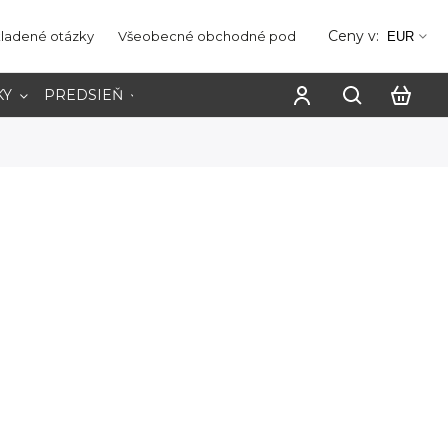
Ceny v:
kladené otázky
Všeobecné obchodné podmienky
Ochrana os
EUR
KY
PREDSIEŇ
PRACOVŇA