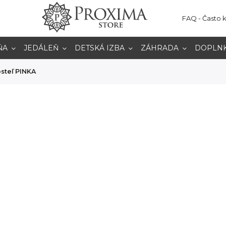
FAQ - Často 
ŇA
JEDÁLEŇ
DETSKÁ IZBA
ZÁHRADA
DOPLN
steľ PINKA