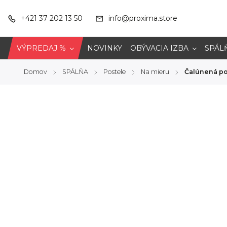
+421 37 202 13 50
info@proxima.store
VÝPREDAJ %
NOVINKY
OBÝVACIA IZBA
SPÁL
Domov
SPÁLŇA
Postele
Na mieru
Čalúnená po
/
/
/
/