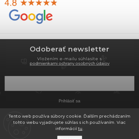
Odoberať newsletter
Vložením e-mailu súhlasíte s
podmienkami ochrany osobných údajov
Prihlásiť sa
Tento web používa súbory cookie. Ďalším prechádzaním
tohto webu vyjadrujete súhlas s ich používaním. Viac
Copyright 2026
PROXIMA.store
. Všetky práva
informácií
tu
.
vyhradené.
Nastavenie