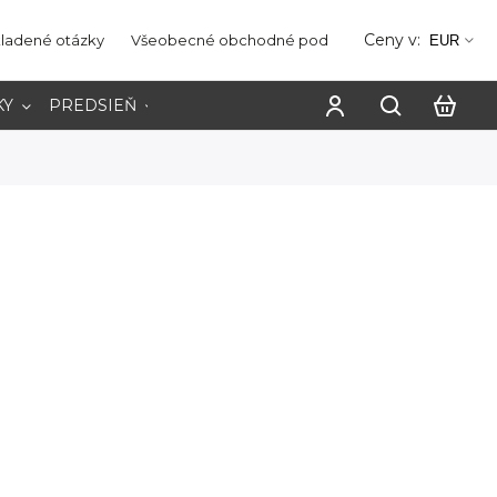
Ceny v:
kladené otázky
Všeobecné obchodné podmienky
Ochrana os
EUR
KY
PREDSIEŇ
PRACOVŇA