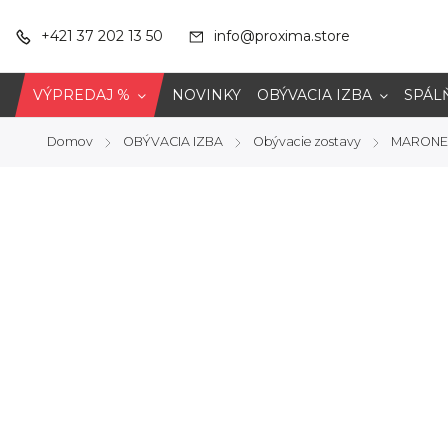
+421 37 202 13 50
info@proxima.store
VÝPREDAJ %
NOVINKY
OBÝVACIA IZBA
SPÁL
Domov
OBÝVACIA IZBA
Obývacie zostavy
MARONE 
/
/
/