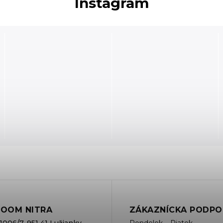
Instagram
OOM NITRA
ZÁKAZNÍCKA PODPO
1006/7, 951 41 Lužianky
Pondelok – Piatok