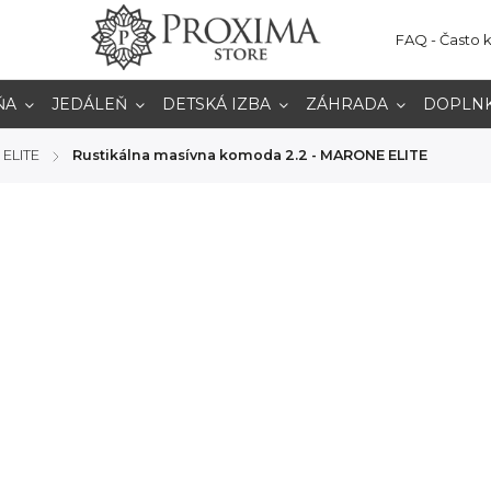
FAQ - Často 
ŇA
JEDÁLEŇ
DETSKÁ IZBA
ZÁHRADA
DOPLN
ELITE
Rustikálna masívna komoda 2.2 - MARONE ELITE
/