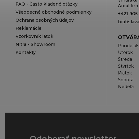
FAQ - Často kladené otázky
Areál fi
Všeobecné obchodné podmienky
+421 905
Ochrana osobných údajov
bratisla
Reklamácie
Vzorkovník látok
OTVÁRA
Nitra - Showroom
Pondelok
Kontakty
Utorok
Streda
Štvrtok
Piatok
Sobota
Nedeľa
Odoberať newsletter