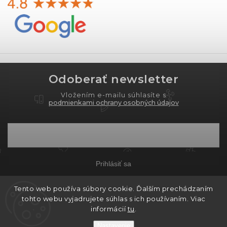
Odoberať newsletter
Vložením e-mailu súhlasíte s
podmienkami ochrany osobných údajov
Prihlásiť sa
Tento web používa súbory cookie. Ďalším prechádzaním
tohto webu vyjadrujete súhlas s ich používaním. Viac
Copyright 2026
PROXIMA.store
. Všetky práva
informácií
tu
.
vyhradené.
Nastavenie