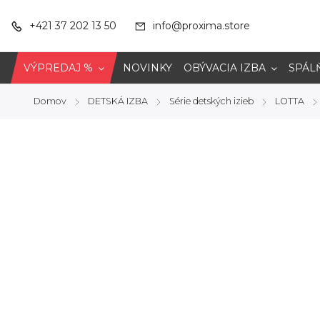
+421 37 202 13 50
info@proxima.store
VÝPREDAJ %
NOVINKY
OBÝVACIA IZBA
SPÁL
Domov
DETSKÁ IZBA
Série detských izieb
LOTTA
/
/
/
/