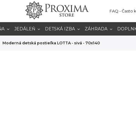
FAQ - Často 
ŇA
JEDÁLEŇ
DETSKÁ IZBA
ZÁHRADA
DOPLN
Moderná detská postieľka LOTTA - sivá - 70x140