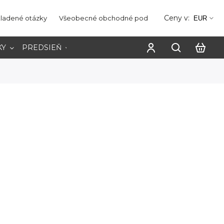
Ceny v:
kladené otázky
Všeobecné obchodné podmienky
Ochrana os
EUR
KY
PREDSIEŇ
PRACOVŇA