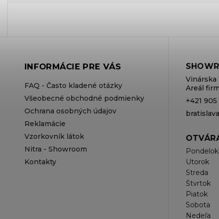
INFORMÁCIE PRE VÁS
SHOWR
Vinárska 
FAQ - Často kladené otázky
Areál fi
Všeobecné obchodné podmienky
+421 905
Ochrana osobných údajov
bratisla
Reklamácie
Vzorkovník látok
OTVÁRA
Nitra - Showroom
Pondelok
Kontakty
Utorok
Streda
Štvrtok
Piatok
Sobota
Nedeľa