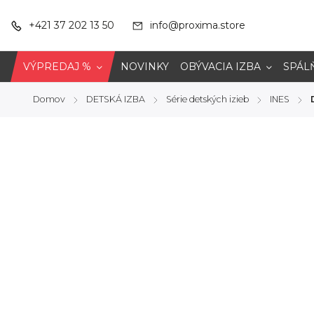
+421 37 202 13 50
info@proxima.store
VÝPREDAJ %
NOVINKY
OBÝVACIA IZBA
SPÁL
Domov
DETSKÁ IZBA
Série detských izieb
INES
/
/
/
/