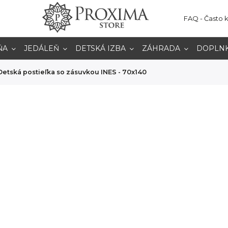
FAQ - Často 
ŇA
JEDÁLEŇ
DETSKÁ IZBA
ZÁHRADA
DOPLN
Detská postieľka so zásuvkou INES - 70x140