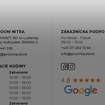
OOM NITRA
ZÁKAZNÍCKA PODPO
1006/7, 951 41 Lužianky
Pondelok – Piatok
rmy Kuboušek, BRÁNA 3
08:00 – 15:00
+421 37 202 13 50
 441 335
info@proxima.store
va@proxima.store
CIE HODINY
Zatvorené
10:00 – 18:00
10:00 – 18:00
10:00 – 18:00
10:00 – 18:00
10:00 – 18:00
Zatvorené