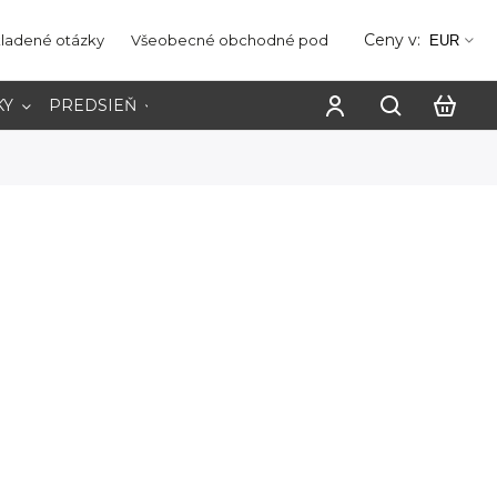
Ceny v:
kladené otázky
Všeobecné obchodné podmienky
Ochrana os
EUR
KY
PREDSIEŇ
PRACOVŇA