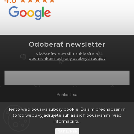
Odoberať newsletter
Vložením e-mailu súhlasíte s
podmienkami ochrany osobných údajov
Prihlásiť sa
Tento web používa súbory cookie. Ďalším prechádzaním
tohto webu vyjadrujete súhlas s ich používaním. Viac
Copyright 2026
PROXIMA.store
. Všetky práva
informácií
tu
.
vyhradené.
Nastavenie