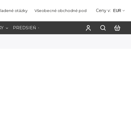
Ceny v:
kladené otázky
Všeobecné obchodné podmienky
Ochrana os
EUR
KY
PREDSIEŇ
PRACOVŇA