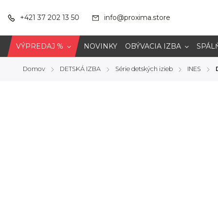
+421 37 202 13 50
info@proxima.store
VÝPREDAJ %
NOVINKY
OBÝVACIA IZBA
SPÁL
Domov
DETSKÁ IZBA
Série detských izieb
INES
/
/
/
/