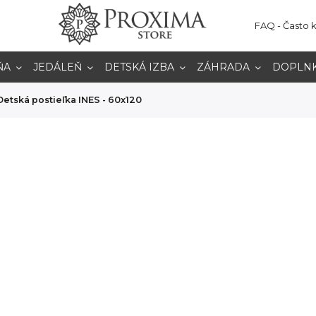
FAQ - Často 
ŇA
JEDÁLEŇ
DETSKÁ IZBA
ZÁHRADA
DOPLN
Detská postieľka INES - 60x120