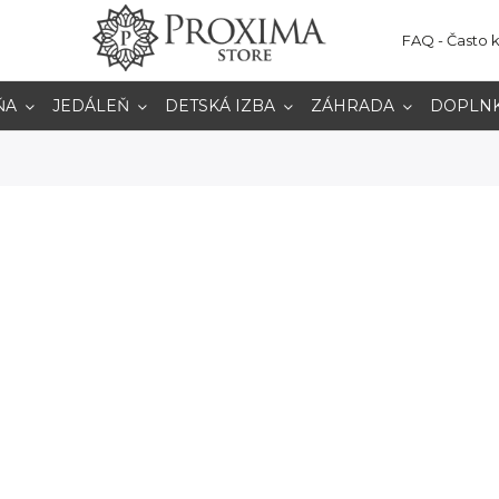
FAQ - Často 
ŇA
JEDÁLEŇ
DETSKÁ IZBA
ZÁHRADA
DOPLN