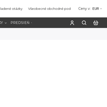
Ceny v:
kladené otázky
Všeobecné obchodné podmienky
Ochrana os
EUR
KY
PREDSIEŇ
PRACOVŇA