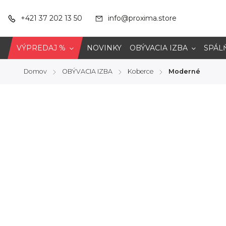
+421 37 202 13 50
info@proxima.store
VÝPREDAJ %
NOVINKY
OBÝVACIA IZBA
SPÁL
Domov
OBÝVACIA IZBA
Koberce
Moderné
/
/
/