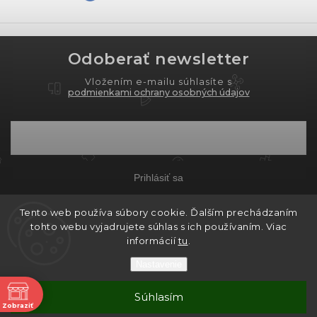
Odoberať newsletter
Vložením e-mailu súhlasíte s
podmienkami ochrany osobných údajov
Prihlásiť sa
Tento web používa súbory cookie. Ďalším prechádzaním
tohto webu vyjadrujete súhlas s ich používaním. Viac
Copyright 2026
PROXIMA.store
. Všetky práva
informácií
tu
.
vyhradené.
Nastavenie
Grafický návrh vytvořil a nakódoval
Shoptak.cz
ne
Súhlasím
Vytvoril Shoptet
Zobraziť