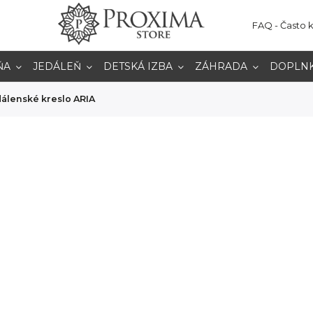
FAQ - Často 
ŇA
JEDÁLEŇ
DETSKÁ IZBA
ZÁHRADA
DOPLN
álenské kreslo ARIA