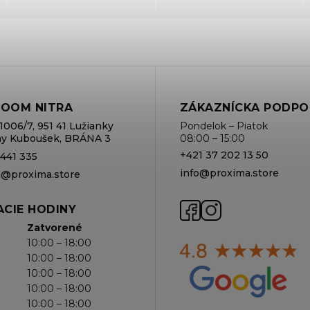
OOM NITRA
ZÁKAZNÍCKA PODPO
1006/7, 951 41 Lužianky
Pondelok – Piatok
rmy Kuboušek, BRÁNA 3
08:00 – 15:00
+421 37 202 13 50
 441 335
info@proxima.store
va@proxima.store
CIE HODINY
Zatvorené
10:00 – 18:00
10:00 – 18:00
10:00 – 18:00
10:00 – 18:00
10:00 – 18:00