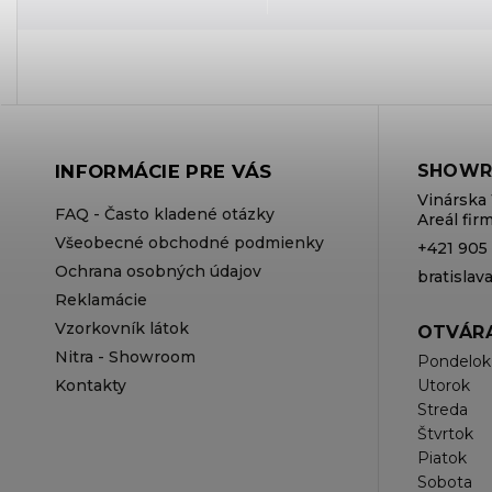
INFORMÁCIE PRE VÁS
SHOWR
Vinárska 
FAQ - Často kladené otázky
Areál fi
Všeobecné obchodné podmienky
+421 905
Ochrana osobných údajov
bratisla
Reklamácie
Vzorkovník látok
OTVÁRA
Nitra - Showroom
Pondelok
Kontakty
Utorok
Streda
Štvrtok
Piatok
Sobota