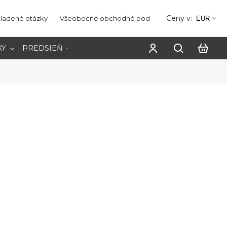
Ceny v:
kladené otázky
Všeobecné obchodné podmienky
Ochrana os
EUR
KY
PREDSIEŇ
PRACOVŇA