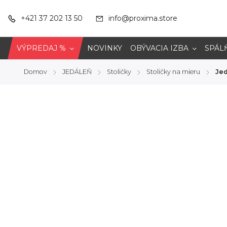
+421 37 202 13 50
info@proxima.store
VÝPREDAJ %
NOVINKY
OBÝVACIA IZBA
SPÁL
Domov
JEDÁLEŇ
Stoličky
Stoličky na mieru
Jed
/
/
/
/