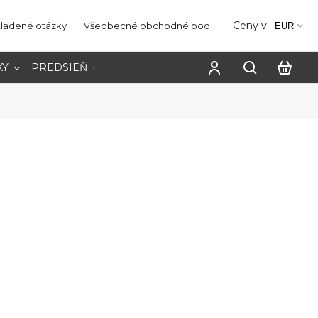
Ceny v:
kladené otázky
Všeobecné obchodné podmienky
Ochrana os
EUR
KY
PREDSIEŇ
PRACOVŇA