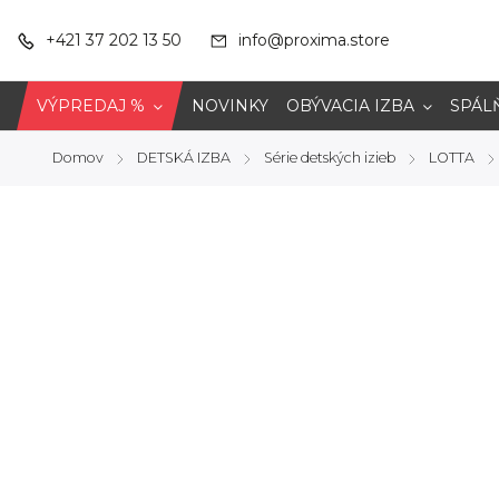
+421 37 202 13 50
info@proxima.store
VÝPREDAJ %
NOVINKY
OBÝVACIA IZBA
SPÁL
Domov
DETSKÁ IZBA
Série detských izieb
LOTTA
/
/
/
/