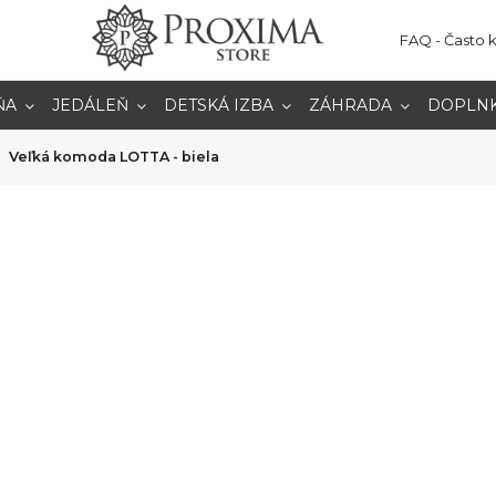
FAQ - Často 
ŇA
JEDÁLEŇ
DETSKÁ IZBA
ZÁHRADA
DOPLN
Veľká komoda LOTTA - biela