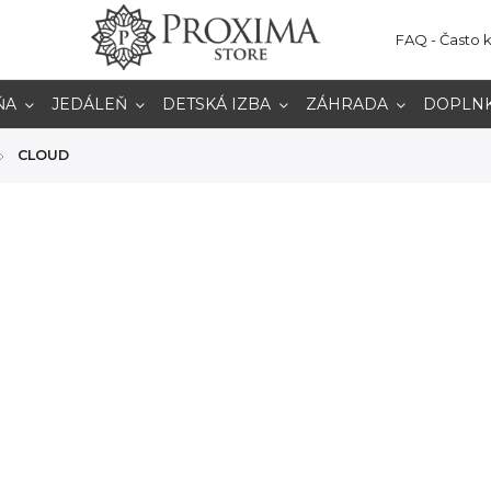
FAQ - Často 
ŇA
JEDÁLEŇ
DETSKÁ IZBA
ZÁHRADA
DOPLN
CLOUD