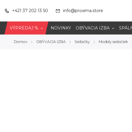
+421 37 202 13 50
info@proxima.store
VÝPREDAJ %
NOVINKY
OBÝVACIA IZBA
SPÁL
Domov
OBÝVACIA IZBA
Sedačky
Modely sedačiek
/
/
/
/