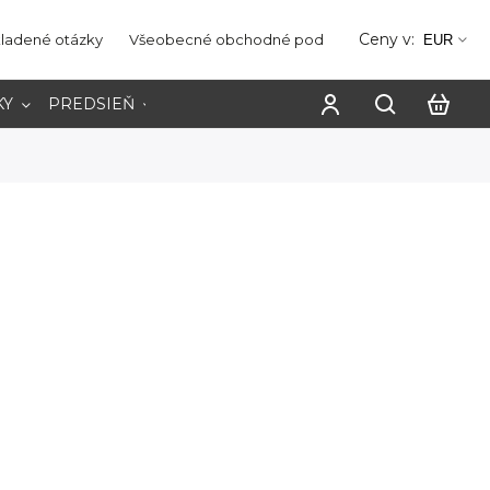
Ceny v:
kladené otázky
Všeobecné obchodné podmienky
Ochrana os
EUR
KY
PREDSIEŇ
PRACOVŇA