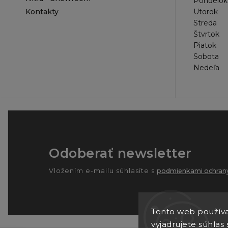
Pondelok
Kontakty
Utorok
Streda
Štvrtok
Piatok
Sobota
Nedeľa
Odoberať newsletter
Vložením e-mailu súhlasíte s
podmienkami ochrany
Tento web používa
vyjadrujete súhlas 