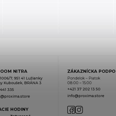
OOM NITRA
ZÁKAZNÍCKA PODPO
1006/7, 951 41 Lužianky
Pondelok – Piatok
rmy Kuboušek, BRÁNA 3
08:00 – 15:00
+421 37 202 13 50
 441 335
info@proxima.store
va@proxima.store
CIE HODINY