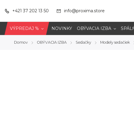
+421 37 202 13 50
info@proxima.store
VÝPREDAJ %
NOVINKY
OBÝVACIA IZBA
SPÁL
Domov
OBÝVACIA IZBA
Sedačky
Modely sedačiek
/
/
/
/