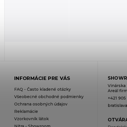
INFORMÁCIE PRE VÁS
SHOWR
Vinárska 
FAQ - Často kladené otázky
Areál fi
Všeobecné obchodné podmienky
+421 905
Ochrana osobných údajov
bratisla
Reklamácie
Vzorkovník látok
OTVÁRA
Nitra - Showroom