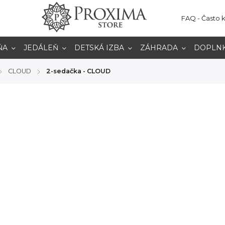
FAQ - Často 
ŇA
JEDÁLEŇ
DETSKÁ IZBA
ZÁHRADA
DOPLN
CLOUD
2-sedačka - CLOUD
/