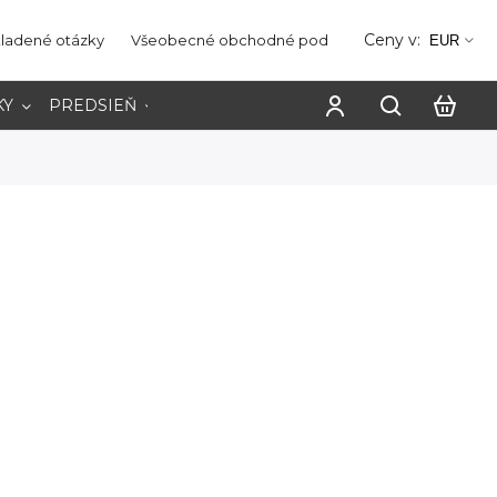
Ceny v:
kladené otázky
Všeobecné obchodné podmienky
Ochrana os
EUR
KY
PREDSIEŇ
PRACOVŇA