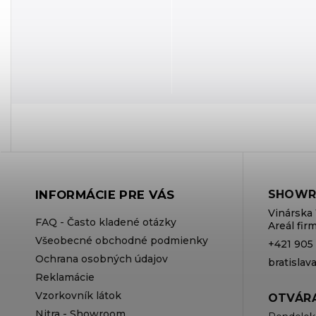
INFORMÁCIE PRE VÁS
SHOWR
Vinárska 
FAQ - Často kladené otázky
Areál fi
Všeobecné obchodné podmienky
+421 905
Ochrana osobných údajov
bratisla
Reklamácie
Vzorkovník látok
OTVÁRA
Nitra - Showroom