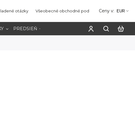
Ceny v:
kladené otázky
Všeobecné obchodné podmienky
Ochrana os
EUR
KY
PREDSIEŇ
PRACOVŇA