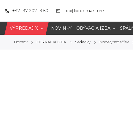
+421 37 202 13 50
info@proxima.store
VÝPREDAJ %
NOVINKY
OBÝVACIA IZBA
SPÁL
Domov
OBÝVACIA IZBA
Sedačky
Modely sedačiek
/
/
/
/