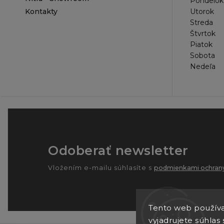
Pondelok
Kontakty
Utorok
Streda
Štvrtok
Piatok
Sobota
Nedeľa
Odoberať newsletter
Vložením e-mailu súhlasíte s
podmienkami ochrany
Tento web používa
vyjadrujete súhlas 