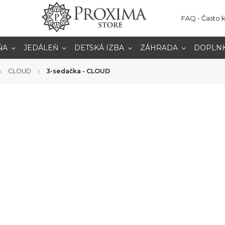
FAQ - Často 
ŇA
JEDÁLEŇ
DETSKÁ IZBA
ZÁHRADA
DOPLN
CLOUD
3-sedačka - CLOUD
/