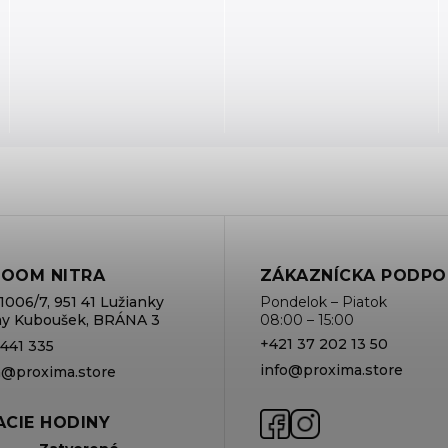
OOM NITRA
ZÁKAZNÍCKA PODPO
1006/7, 951 41 Lužianky
Pondelok – Piatok
rmy Kuboušek, BRÁNA 3
08:00 – 15:00
+421 37 202 13 50
 441 335
info@proxima.store
va@proxima.store
CIE HODINY