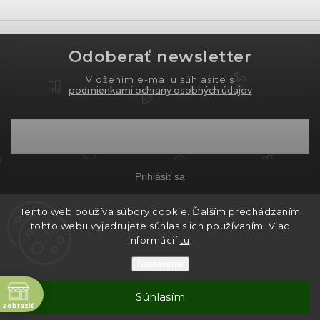
Odoberať newsletter
Vložením e-mailu súhlasíte s
podmienkami ochrany osobných údajov
Prihlásiť sa
Tento web používa súbory cookie. Ďalším prechádzaním
tohto webu vyjadrujete súhlas s ich používaním. Viac
Copyright 2026
PROXIMA.store
. Všetky práva
informácií
tu
.
vyhradené.
Nastavenie
Grafický návrh vytvořil a nakódoval
Shoptak.cz
ne
Súhlasím
Vytvoril Shoptet
Zobraziť