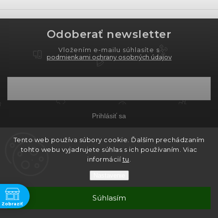
Odoberať newsletter
Vložením e-mailu súhlasíte s
podmienkami ochrany osobných údajov
Prihlásiť sa
Tento web používa súbory cookie. Ďalším prechádzaním
tohto webu vyjadrujete súhlas s ich používaním. Viac
Copyright 2026
PROXIMA.store
. Všetky práva
informácií
tu
.
vyhradené.
Nastavenie
Grafický návrh vytvořil a nakódoval
Shoptak.cz
ne
Súhlasím
Vytvoril Shoptet
Zobraziť