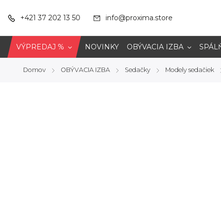
+421 37 202 13 50
info@proxima.store
VÝPREDAJ %
NOVINKY
OBÝVACIA IZBA
SPÁL
Domov
OBÝVACIA IZBA
Sedačky
Modely sedačiek
/
/
/
/