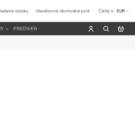
Ceny v:
kladené otázky
Všeobecné obchodné podmienky
Ochrana os
EUR
KY
PREDSIEŇ
PRACOVŇA