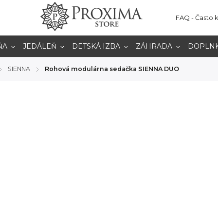
FAQ - Často 
ŇA
JEDÁLEŇ
DETSKÁ IZBA
ZÁHRADA
DOPLN
SIENNA
Rohová modulárna sedačka SIENNA DUO
/