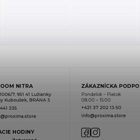
OOM NITRA
ZÁKAZNÍCKA PODPO
1006/7, 951 41 Lužianky
Pondelok – Piatok
rmy Kuboušek, BRÁNA 3
08:00 – 15:00
+421 37 202 13 50
 441 335
info@proxima.store
va@proxima.store
CIE HODINY