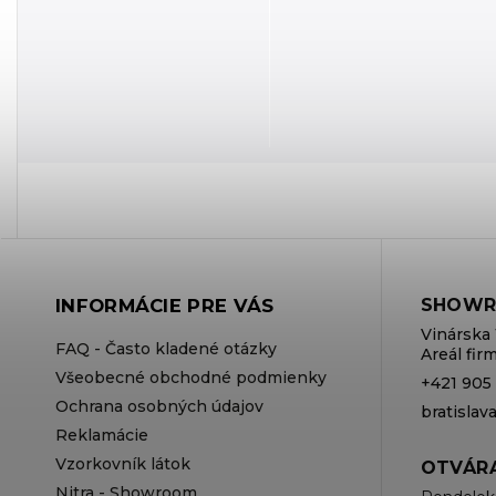
INFORMÁCIE PRE VÁS
SHOWR
Vinárska 
FAQ - Často kladené otázky
Areál fi
Všeobecné obchodné podmienky
+421 905
Ochrana osobných údajov
bratisla
Reklamácie
Vzorkovník látok
OTVÁRA
Nitra - Showroom