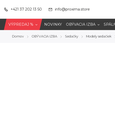
+421 37 202 13 50
info@proxima.store
VÝPREDAJ %
NOVINKY
OBÝVACIA IZBA
SPÁL
Domov
OBÝVACIA IZBA
Sedačky
Modely sedačiek
/
/
/
/