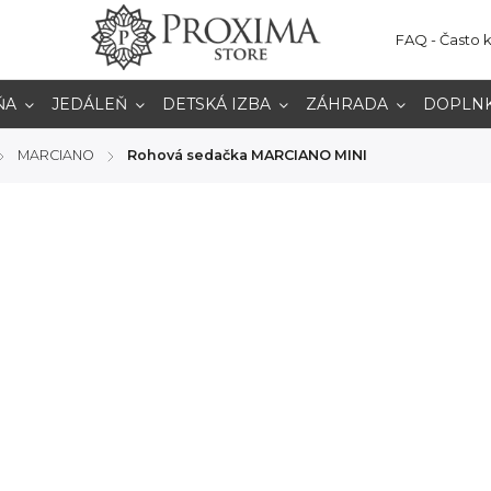
FAQ - Často 
ŇA
JEDÁLEŇ
DETSKÁ IZBA
ZÁHRADA
DOPLN
MARCIANO
Rohová sedačka MARCIANO MINI
/