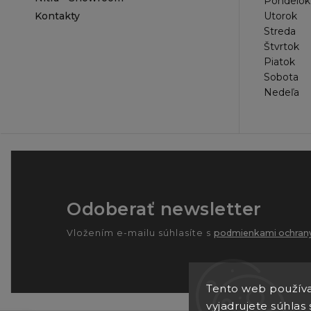
Pondelok
Kontakty
Utorok
Streda
Štvrtok
Piatok
Sobota
Nedeľa
Odoberať newsletter
Vložením e-mailu súhlasíte s
podmienkami ochrany
Tento web používa
vyjadrujete súhlas 