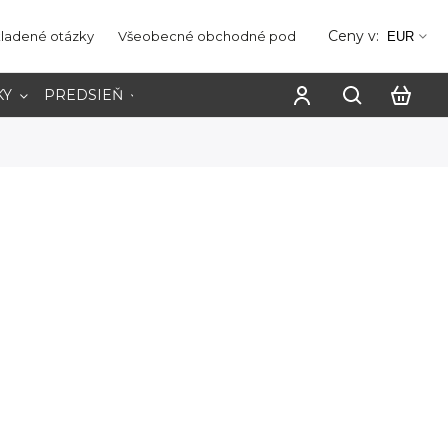
Ceny v:
kladené otázky
Všeobecné obchodné podmienky
Ochrana os
EUR
KY
PREDSIEŇ
PRACOVŇA