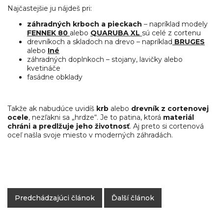
Najčastejšie ju nájdeš pri:
záhradných krboch a pieckach
– napríklad modely
FENNEK 80
alebo
QUARUBA XL
sú celé z cortenu
drevníkoch a skladoch na drevo – napríklad
BRUGES
alebo
Iné
záhradných doplnkoch – stojany, lavičky alebo
kvetináče
fasádne obklady
Takže ak nabudúce uvidíš
krb
alebo
drevník z cortenovej
ocele
, nezľakni sa „hrdze“. Je to patina, ktorá
materiál
chráni a predlžuje jeho životnosť
. Aj preto si cortenová
oceľ našla svoje miesto v moderných záhradách.
Predchádzajúci článok
Ďalší článok