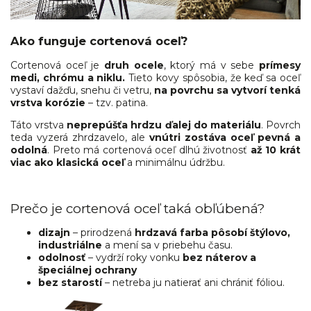
Ako funguje cortenová oceľ?
Cortenová oceľ je
druh ocele
, ktorý má v sebe
prímesy
medi, chrómu a niklu.
Tieto kovy spôsobia, že keď sa oceľ
vystaví dažďu, snehu či vetru,
na povrchu sa vytvorí tenká
vrstva korózie
– tzv. patina.
Táto vrstva
neprepúšťa hrdzu ďalej do materiálu
. Povrch
teda vyzerá zhrdzavelo, ale
vnútri zostáva oceľ pevná a
odolná
. Preto má cortenová oceľ dlhú životnosť
až 10 krát
viac ako klasická oceľ
a minimálnu údržbu.
Prečo je cortenová oceľ taká obľúbená?
dizajn
– prirodzená
hrdzavá farba pôsobí štýlovo,
industriálne
a mení sa v priebehu času.
odolnosť
– vydrží roky vonku
bez náterov a
špeciálnej ochrany
bez starostí
– netreba ju natierať ani chrániť fóliou.