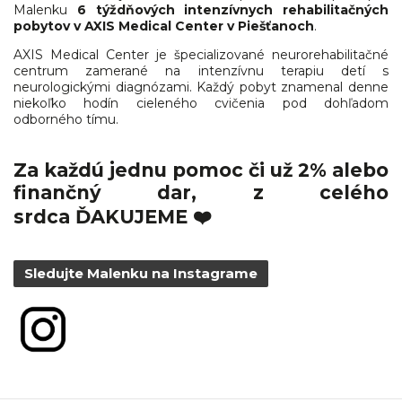
Malenku
6 týždňových intenzívnych rehabilitačných
pobytov v
AXIS Medical Center
v Piešťanoch
.
AXIS Medical Center je špecializované neurorehabilitačné
centrum zamerané na intenzívnu terapiu detí s
neurologickými diagnózami. Každý pobyt znamenal denne
niekoľko hodín cieleného cvičenia pod dohľadom
odborného tímu.
Za každú jednu pomoc či už 2% alebo
finančný dar, z celého
srdca
ĎAKUJEME
❤️
Sledujte Malenku na Instagrame