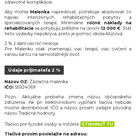
zdravotné komplikácie.
Aby mohla
Malenka
napredovať, potrebuje absolvovať čo
najviac intenzívnych rehabilitačných pobytov a
špecializovaných terapií. Minimálne
ročné
náklady na
rehabilitácie
sa pohybujú približne na úrovni
12 000 €
. Štát
tieto výdavky nepokrýva, preto je pomoc okolia kľúčová.
2 % z daní vás nič nestoja.
Pre Malenku však znamenajú viac terapií, viac cvičení a
väčšiu šancu na samostatnejší život.
Údaje prijímateľa 2 %
Názov OZ:
Zázračná malenka
IČO:
55924069
Pozn.: Aktuálne prebieha zmena názvu občianskeho
združenia. Ak pri elektronickom vypĺňaní tlačiva nebude
možné skombinovať IČO a názov, prosím zadajte pôvodný
názov Tradičné hodnoty.
Tlačivo pre fyzické osoby si môžete
STIAHNUŤ TU
Tlačivá prosím posielajte na adresu: