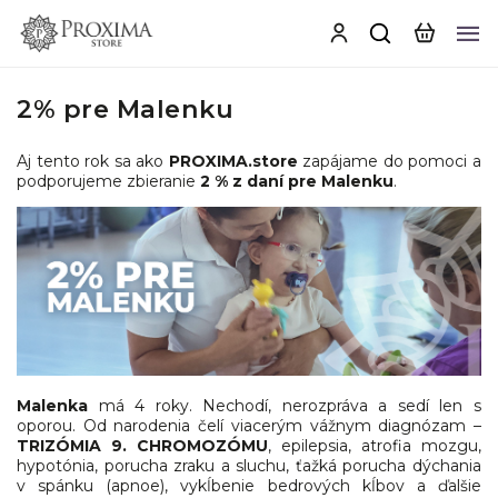
2% pre Malenku
Aj tento rok sa ako
PROXIMA.store
zapájame do pomoci a
podporujeme zbieranie
2 % z daní pre Malenku
.
Malenka
má 4 roky. Nechodí, nerozpráva a sedí len s
oporou. Od narodenia čelí viacerým vážnym diagnózam –
TRIZÓMIA 9. CHROMOZÓMU
, epilepsia, atrofia mozgu,
hypotónia, porucha zraku a sluchu, ťažká porucha dýchania
v spánku (apnoe), vykĺbenie bedrových kĺbov a ďalšie