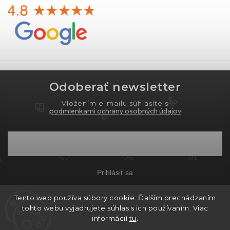
Odoberať newsletter
Vložením e-mailu súhlasíte s
podmienkami ochrany osobných údajov
Prihlásiť sa
Tento web používa súbory cookie. Ďalším prechádzaním
tohto webu vyjadrujete súhlas s ich používaním. Viac
Copyright 2026
PROXIMA.store
. Všetky práva
informácií
tu
.
vyhradené.