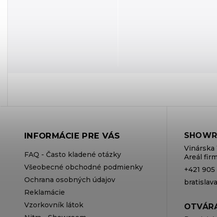
INFORMÁCIE PRE VÁS
SHOWR
Vinárska 
FAQ - Často kladené otázky
Areál fi
Všeobecné obchodné podmienky
+421 905
Ochrana osobných údajov
bratisla
Reklamácie
Vzorkovník látok
OTVÁRA