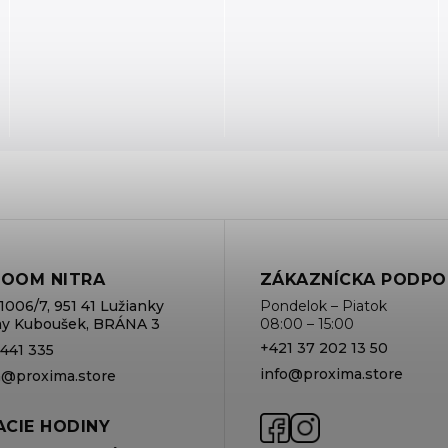
OOM NITRA
ZÁKAZNÍCKA PODPO
1006/7, 951 41 Lužianky
Pondelok – Piatok
rmy Kuboušek, BRÁNA 3
08:00 – 15:00
+421 37 202 13 50
 441 335
info@proxima.store
va@proxima.store
CIE HODINY