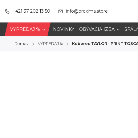
+421 37 202 13 50
info@proxima.store
VÝPREDAJ %
NOVINKY
OBÝVACIA IZBA
SPÁL
Domov
VÝPREDAJ %
Koberec TAYLOR - PRINT TOSCA
/
/