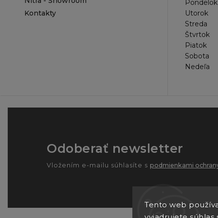
Nitra - Showroom
Pondelok
Kontakty
Utorok
Streda
Štvrtok
Piatok
Sobota
Nedeľa
Odoberať newsletter
Vložením e-mailu súhlasíte s
podmienkami ochrany
Tento web používa
vyjadrujete súhlas 