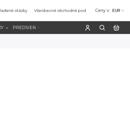
Ceny v:
kladené otázky
Všeobecné obchodné podmienky
Ochrana os
EUR
KY
PREDSIEŇ
PRACOVŇA