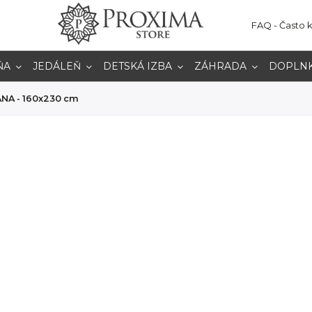
FAQ - Často 
ŇA
JEDÁLEŇ
DETSKÁ IZBA
ZÁHRADA
DOPLN
NA - 160x230 cm